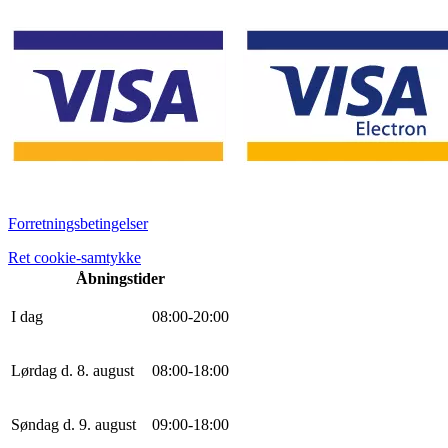
Forretningsbetingelser
Ret cookie-samtykke
Åbningstider
I dag
0
8
:
0
0
-
20
:
0
0
Lørdag d. 8. august
0
8
:
0
0
-
18
:
0
0
Søndag d. 9. august
0
9
:
0
0
-
18
:
0
0