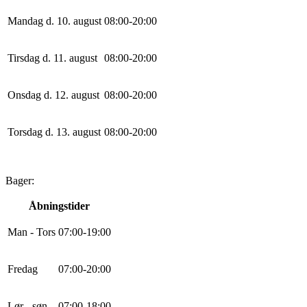
Mandag d. 10. august
0
8
:
0
0
-
20
:
0
0
Tirsdag d. 11. august
0
8
:
0
0
-
20
:
0
0
Onsdag d. 12. august
0
8
:
0
0
-
20
:
0
0
Torsdag d. 13. august
0
8
:
0
0
-
20
:
0
0
Bager:
Åbningstider
Man - Tors
0
7
:
0
0
-
19
:
0
0
Fredag
0
7
:
0
0
-
20
:
0
0
Lør - søn
0
7
:
0
0
-
18
:
0
0