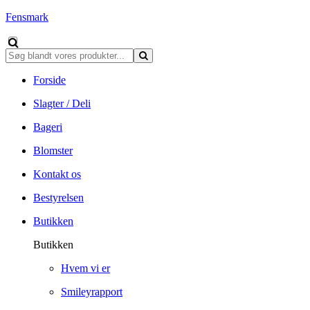
Fensmark
Forside
Slagter / Deli
Bageri
Blomster
Kontakt os
Bestyrelsen
Butikken
Butikken
Hvem vi er
Smileyrapport