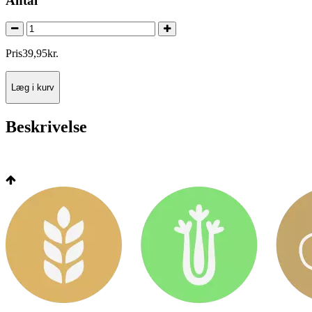
Antal
Pris
39
,
95
kr.
Læg i kurv
Beskrivelse