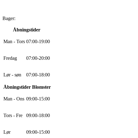
Bager:
Åbningstider
Man - Tors
0
7
:
0
0
-
19
:
0
0
Fredag
0
7
:
0
0
-
20
:
0
0
Lør - søn
0
7
:
0
0
-
18
:
0
0
Åbningstider Blomster
Man - Ons
0
9
:
0
0
-
15
:
0
0
Tors - Fre
0
9
:
0
0
-
18
:
0
0
Lør
0
9
:
0
0
-
15
:
0
0