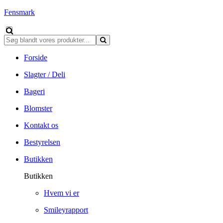
Fensmark
Forside
Slagter / Deli
Bageri
Blomster
Kontakt os
Bestyrelsen
Butikken
Butikken
Hvem vi er
Smileyrapport