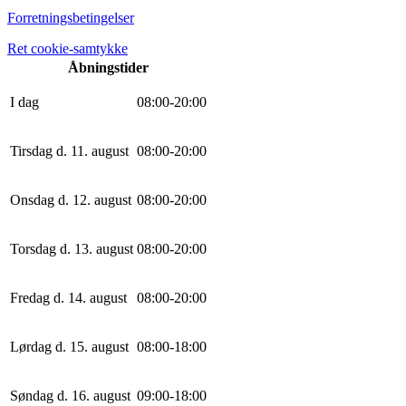
Forretningsbetingelser
Ret cookie-samtykke
Åbningstider
I dag
0
8
:
0
0
-
20
:
0
0
Tirsdag d. 11. august
0
8
:
0
0
-
20
:
0
0
Onsdag d. 12. august
0
8
:
0
0
-
20
:
0
0
Torsdag d. 13. august
0
8
:
0
0
-
20
:
0
0
Fredag d. 14. august
0
8
:
0
0
-
20
:
0
0
Lørdag d. 15. august
0
8
:
0
0
-
18
:
0
0
Søndag d. 16. august
0
9
:
0
0
-
18
:
0
0