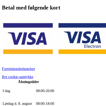
Betal med følgende kort
Forretningsbetingelser
Ret cookie-samtykke
Åbningstider
I dag
0
8
:
0
0
-
20
:
0
0
Lørdag d. 8. august
0
8
:
0
0
-
18
:
0
0