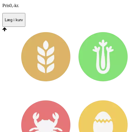
Pris
0
,
-
kr.
Læg i kurv