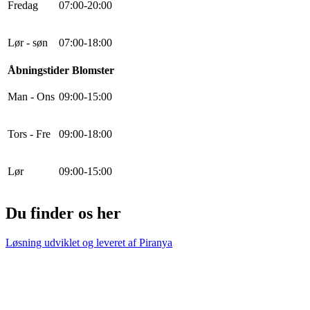
Fredag
0
7
:
0
0
-
20
:
0
0
Lør - søn
0
7
:
0
0
-
18
:
0
0
Åbningstider Blomster
Man - Ons
0
9
:
0
0
-
15
:
0
0
Tors - Fre
0
9
:
0
0
-
18
:
0
0
Lør
0
9
:
0
0
-
15
:
0
0
Du finder os her
Løsning udviklet og leveret af
Piranya