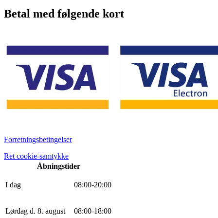
Betal med følgende kort
Forretningsbetingelser
Ret cookie-samtykke
Åbningstider
I dag
0
8
:
0
0
-
20
:
0
0
Lørdag d. 8. august
0
8
:
0
0
-
18
:
0
0