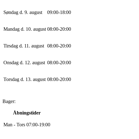
Søndag d. 9. august
0
9
:
0
0
-
18
:
0
0
Mandag d. 10. august
0
8
:
0
0
-
20
:
0
0
Tirsdag d. 11. august
0
8
:
0
0
-
20
:
0
0
Onsdag d. 12. august
0
8
:
0
0
-
20
:
0
0
Torsdag d. 13. august
0
8
:
0
0
-
20
:
0
0
Bager:
Åbningstider
Man - Tors
0
7
:
0
0
-
19
:
0
0