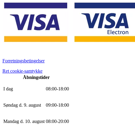
Forretningsbetingelser
Ret cookie-samtykke
Åbningstider
I dag
0
8
:
0
0
-
18
:
0
0
Søndag d. 9. august
0
9
:
0
0
-
18
:
0
0
Mandag d. 10. august
0
8
:
0
0
-
20
:
0
0