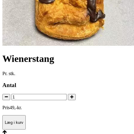
Wienerstang
Pr. stk.
Antal
Pris
49
,
-
kr.
Læg i kurv