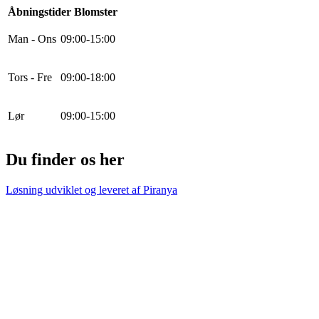
Åbningstider Blomster
Man - Ons
0
9
:
0
0
-
15
:
0
0
Tors - Fre
0
9
:
0
0
-
18
:
0
0
Lør
0
9
:
0
0
-
15
:
0
0
Du finder os her
Løsning udviklet og leveret af
Piranya