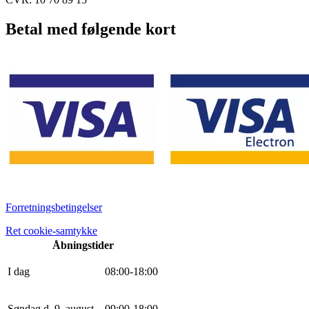
Betal med følgende kort
Forretningsbetingelser
Ret cookie-samtykke
Åbningstider
I dag
0
8
:
0
0
-
18
:
0
0
Søndag d. 9. august
0
9
:
0
0
-
18
:
0
0