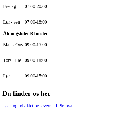
Fredag
0
7
:
0
0
-
20
:
0
0
Lør - søn
0
7
:
0
0
-
18
:
0
0
Åbningstider Blomster
Man - Ons
0
9
:
0
0
-
15
:
0
0
Tors - Fre
0
9
:
0
0
-
18
:
0
0
Lør
0
9
:
0
0
-
15
:
0
0
Du finder os her
Løsning udviklet og leveret af
Piranya