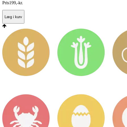
Pris
199
,
-
kr.
Læg i kurv