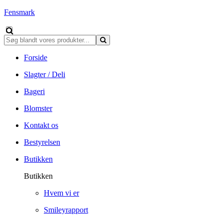
Fensmark
Forside
Slagter / Deli
Bageri
Blomster
Kontakt os
Bestyrelsen
Butikken
Butikken
Hvem vi er
Smileyrapport