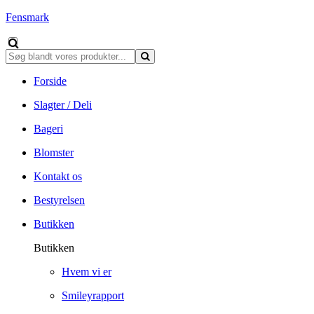
Fensmark
Forside
Slagter / Deli
Bageri
Blomster
Kontakt os
Bestyrelsen
Butikken
Butikken
Hvem vi er
Smileyrapport