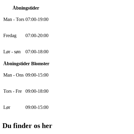
Åbningstider
Man - Tors
0
7
:
0
0
-
19
:
0
0
Fredag
0
7
:
0
0
-
20
:
0
0
Lør - søn
0
7
:
0
0
-
18
:
0
0
Åbningstider Blomster
Man - Ons
0
9
:
0
0
-
15
:
0
0
Tors - Fre
0
9
:
0
0
-
18
:
0
0
Lør
0
9
:
0
0
-
15
:
0
0
Du finder os her