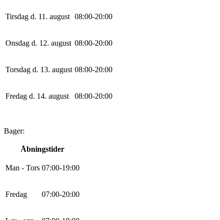
Tirsdag d. 11. august
0
8
:
0
0
-
20
:
0
0
Onsdag d. 12. august
0
8
:
0
0
-
20
:
0
0
Torsdag d. 13. august
0
8
:
0
0
-
20
:
0
0
Fredag d. 14. august
0
8
:
0
0
-
20
:
0
0
Bager:
Åbningstider
Man - Tors
0
7
:
0
0
-
19
:
0
0
Fredag
0
7
:
0
0
-
20
:
0
0