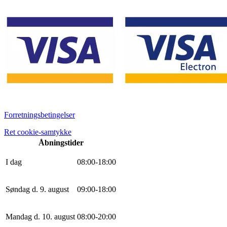
Forretningsbetingelser
Ret cookie-samtykke
Åbningstider
I dag
0
8
:
0
0
-
18
:
0
0
Søndag d. 9. august
0
9
:
0
0
-
18
:
0
0
Mandag d. 10. august
0
8
:
0
0
-
20
:
0
0