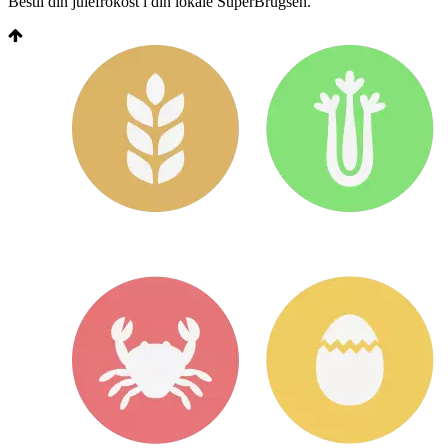
Bestil din julefrokost i din lokale SuperBrugsen.