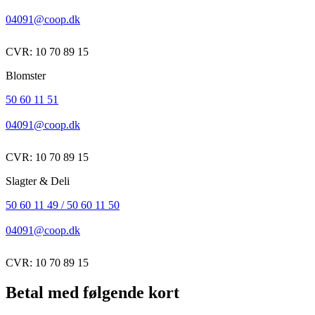
04091@coop.dk
CVR: 10 70 89 15
Blomster
50 60 11 51
04091@coop.dk
CVR: 10 70 89 15
Slagter & Deli
50 60 11 49 / 50 60 11 50
04091@coop.dk
CVR: 10 70 89 15
Betal med følgende kort